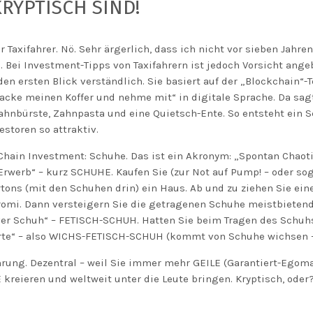
RYPTISCH SIND!
 Taxifahrer. Nö. Sehr ärgerlich, dass ich nicht vor sieben Jahren
. Bei Investment-Tipps von Taxifahrern ist jedoch Vorsicht angeb
en ersten Blick verständlich. Sie basiert auf der „Blockchain“-T
acke meinen Koffer und nehme mit“ in digitale Sprache. Da sagt
ahnbürste, Zahnpasta und eine Quietsch-Ente. So entsteht ein 
storen so attraktiv.
Chain Investment: Schuhe. Das ist ein Akronym: „Spontan Chaot
werb“ – kurz SCHUHE. Kaufen Sie (zur Not auf Pump! – oder sog
ons (mit den Schuhen drin) ein Haus. Ab und zu ziehen Sie ein
omi. Dann versteigern Sie die getragenen Schuhe meistbietend i
ver Schuh“ – FETISCH-SCHUH. Hatten Sie beim Tragen des Schuh
rte“ – also WICHS-FETISCH-SCHUH (kommt von Schuhe wichsen – 
ung. Dezentral – weil Sie immer mehr GEILE (Garantiert-Egoman
eieren und weltweit unter die Leute bringen. Kryptisch, oder?