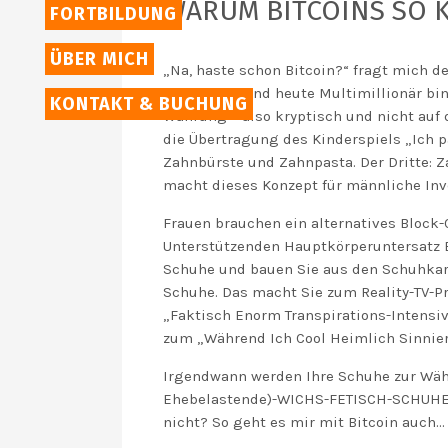
WARUM BITCOINS SO K
FORTBILDUNG
ÜBER MICH
„Na, haste schon Bitcoin?“ fragt mich der
investierte und heute Multimillionär bin
KONTAKT & BUCHUNG
Währung – also kryptisch und nicht auf d
die Übertragung des Kinderspiels „Ich p
Zahnbürste und Zahnpasta. Der Dritte: Z
macht dieses Konzept für männliche Inve
Frauen brauchen ein alternatives Block-
Unterstützenden Hauptkörperuntersatz Er
Schuhe und bauen Sie aus den Schuhkart
Schuhe. Das macht Sie zum Reality-TV-Pr
„Faktisch Enorm Transpirations-Intensi
zum „Während Ich Cool Heimlich Sinnie
Irgendwann werden Ihre Schuhe zur Währ
Ehebelastende)-WICHS-FETISCH-SCHUHE kr
nicht? So geht es mir mit Bitcoin auch…