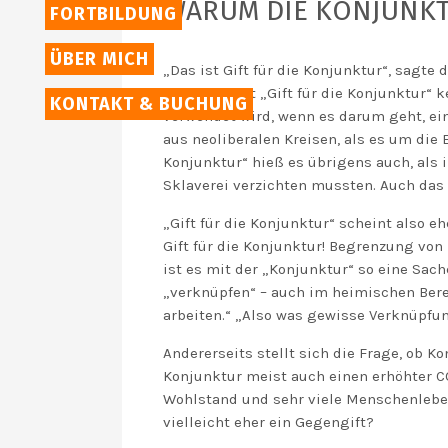
WARUM DIE KONJUNKTU
FORTBILDUNG
ÜBER MICH
„Das ist Gift für die Konjunktur“, sagt
ging.
Nun ist „Gift für die Konjunktur
“ k
KONTAKT & BUCHUNG
verwendet wird, wenn es darum geht, ei
aus neoliberalen Kreisen, als es um die
Konjunktur“ hieß es übrigens auch, als
Sklaverei
verzichten mussten
. Auch das
„Gift für die Konjunktur“
scheint also e
Gift für die Konjunktur! Begrenzung von
ist es mit der „Konjunktur“ so eine Sach
„verknüpfen“
– auch im heimischen Bere
arbeiten.“ „Also was gewisse Verknüpfun
Andererseits stellt sich die Frage, ob 
Konjunktur meist auch einen erhöhter 
Wohlstand und sehr viele Menschenleben
vielleicht eher ein Gegengift?