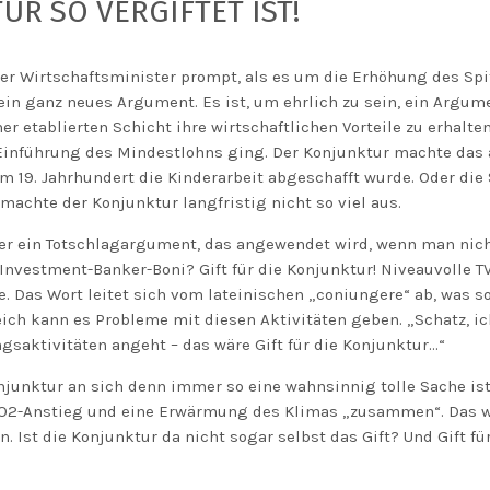
R SO VERGIFTET IST!
e der Wirtschaftsminister prompt, als es um die Erhöhung des S
ein ganz neues Argument. Es ist, um ehrlich zu sein, ein Argu
ner etablierten
Schicht
ihre wirtschaftlichen Vorteile zu erhalten
 Einführung des Mindestlohns ging.
Der Konjunktur machte das al
im 19. Jahrhundert die Kinderarbeit
abgeschafft wurde. O
der
die
 machte der Konjunktur langfristig nicht so viel aus.
her ein Totschlagargument, das angewendet wird, wenn man ni
 Investment-Banker-Boni? Gift für die Konjunktur! Niveauvolle 
e. Das Wort leitet sich vom lateinischen „
coniungere
“ ab, was 
ich kann es Probleme mit diesen Aktivitäten geben. „Schatz, 
gsaktivitäten angeht – das wäre Gift für die K
o
njunktur
…“
Konjunktur an sich denn immer so eine wahnsinnig tolle Sache i
CO2-Anstieg und eine Erwärmung des Klimas
„
zusammen
“
. Das 
. Ist die Konjunktur da nicht sogar
selbst
das Gift? Und Gift fü