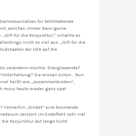
pitzensteuersatzes für Wohlhabende
ment, welches immer dann gerne
. „Gift für die Konjunktur,“ schallte es
lerdings nicht so viel aus. „Gift für die
Südstaaten der USA
auf
die
chts verändern möchte. Energiewende?
TV-Unterhaltung
? Sie wissen schon…
Nun
soviel heißt wie „zusammenbinden“,
ich muss heute wieder
ganz
spät
st? Immerhin
„
bindet
“
eine boomende
wiederum zerstört im Endeffekt sehr viel
r die Konjunktur auf lange Sicht