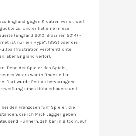
ss England gegen Kroatien verlor, weil
guckte zu. Und er hat eine miese
erte (England 2010, Brasilien 2014) –
rnet ist nur ein Hype“, 1993) oder die
Fußballfrustration veröffentlichte
n, aber England verlor).
n. Denn der Spieler des Spiels,
eines Vaters war in finanziellen
en. Dort wurde Perisic hervorragend
 Verzweiflung eines Hühnerbauern und
ei den Franzosen fünf Spieler, die
rstanden, die ich Mick Jagger geben
tausend Hühnern, zahlbar in Bitcoin, auf