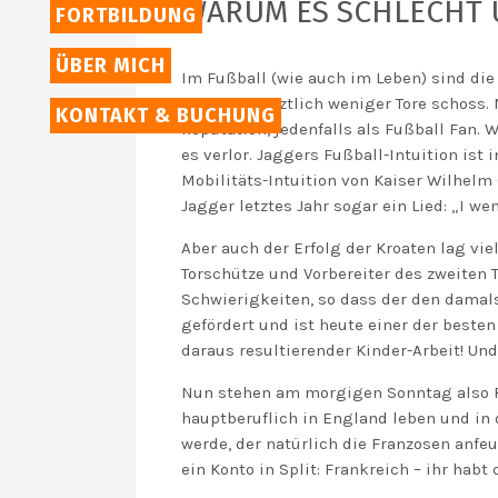
WARUM ES SCHLECHT 
FORTBILDUNG
ÜBER MICH
Im Fußball (wie auch im Leben) sind di
das Team letztlich weniger Tore schoss.
KONTAKT & BUCHUNG
Reputation, jedenfalls als Fußball Fan.
es verlor. Jaggers Fußball-Intuition ist i
Mobilitäts-Intuition von Kaiser Wilhelm 
Jagger letztes Jahr sogar ein Lied: „I w
Aber auch der Erfolg der Kroaten lag vie
Torschütze und Vorbereiter des zweiten 
Schwierigkeiten, so dass der den damal
gefördert und ist heute einer der beste
daraus resultierender Kinder-Arbeit! Un
Nun stehen am morgigen Sonntag also Fr
hauptberuflich in England leben und in
werde, der natürlich die Franzosen anfe
ein Konto in Split: Frankreich – ihr habt 