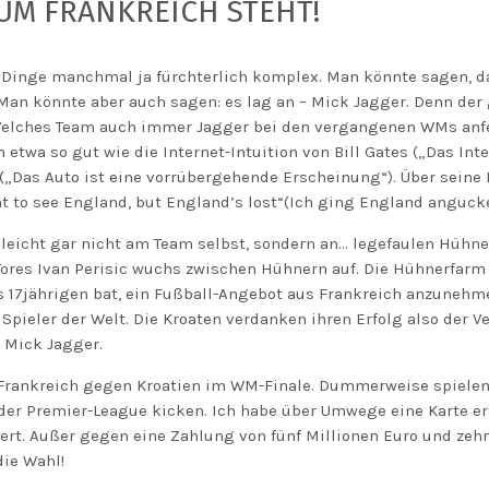
UM FRANKREICH STEHT!
e Dinge manchmal ja fürchterlich komplex. Man könnte sagen, da
 Man könnte aber auch sagen: es lag an – Mick Jagger. Denn der 
 Welches Team auch immer Jagger bei den vergangenen WMs anfeu
n etwa so gut wie die Internet-Intuition von Bill Gates („Das Inte
(„Das Auto ist eine vorrübergehende Erscheinung“). Über seine 
ent to see England, but England’s lost“(Ich ging England angucke
lleicht gar nicht am Team selbst, sondern an… legefaulen Hühner
Tores Ivan Perisic wuchs zwischen Hühnern auf. Die Hühnerfarm s
s 17jährigen bat, ein Fußball-Angebot aus Frankreich anzunehm
n Spieler der Welt. Die Kroaten verdanken ihren Erfolg also der
d Mick Jagger.
ankreich gegen Kroatien im WM-Finale. Dummerweise spielen b
 der Premier-League kicken. Ich habe über Umwege eine Karte e
uert. Außer gegen eine Zahlung von fünf Millionen Euro und zehn
die Wahl!