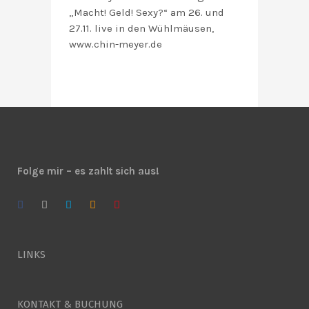
„Macht! Geld! Sexy?“ am 26. und
27.11. live in den Wühlmäusen,
www.chin-meyer.de
Folge mir – es zahlt sich aus!
LINKS
KONTAKT & BUCHUNG