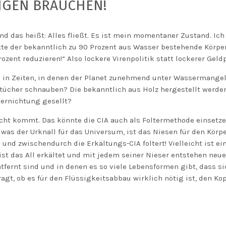
NGEN BRAUCHEN!
und das heißt: Alles fließt. Es ist mein momentaner Zustand. Ic
hätte der bekanntlich zu 90 Prozent aus Wasser bestehende Körpe
ozent reduzieren!“ Also lockere Virenpolitik statt lockerer Geldp
 in Zeiten, in denen der Planet zunehmend unter Wassermangel
tücher schnauben? Die bekanntlich aus Holz hergestellt werden
rnichtung gesellt?
nicht kommt. Das könnte die CIA auch als Foltermethode einsetz
– was der Urknall für das Universum, ist das Niesen für den Körpe
und zwischendurch die Erkältungs-CIA foltert! Vielleicht ist ein
st das All erkältet und mit jedem seiner Nieser entstehen neue 
tfernt sind und in denen es so viele Lebensformen gibt, dass si
agt, ob es für den Flüssigkeitsabbau wirklich nötig ist, den Ko