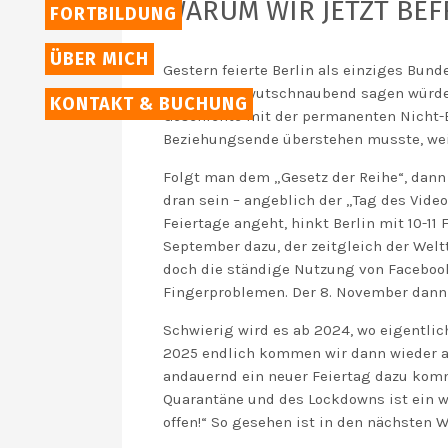
WARUM WIR JETZT BEFR
FORTBILDUNG
ÜBER MICH
Gestern feierte Berlin als einziges Bund
vermutlich wutschnaubend sagen würde: „
KONTAKT & BUCHUNG
Geschichte mit der permanenten Nicht-E
Beziehungsende überstehen musste, weiß
Folgt man dem „Gesetz der Reihe“, dann 
dran sein – angeblich der „Tag des Vide
Feiertage angeht, hinkt Berlin mit 10-1
September dazu, der zeitgleich der Wel
doch die ständige Nutzung von Faceboo
Fingerproblemen. Der 8. November dann 
Schwierig wird es ab 2024, wo eigentlich
2025 endlich kommen wir dann wieder am 
andauernd ein neuer Feiertag dazu kommt
Quarantäne und des Lockdowns ist ein w
offen!“ So gesehen ist in den nächsten W