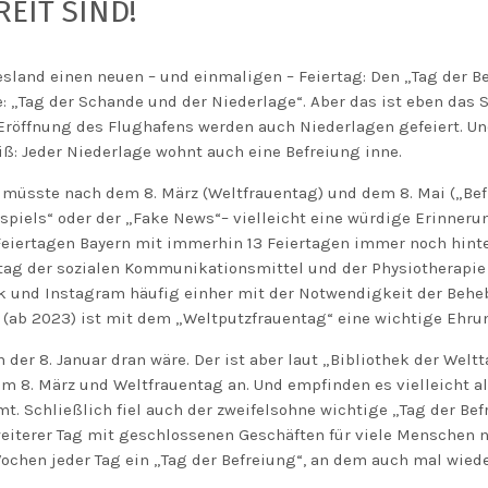
EIT SIND!
esland einen neuen – und einmaligen – Feiertag: Den „Tag der Be
Tag der Schande und der Niederlage“. Aber das ist eben das Sc
röffnung des Flughafens werden auch Niederlagen gefeiert. U
: Jeder Niederlage wohnt auch eine Befreiung inne.
müsste nach dem 8. März (Weltfrauentag) und dem 8. Mai („Befre
ospiels“ oder der „Fake News“– vielleicht eine würdige Erinner
1 Feiertagen Bayern mit immerhin 13 Feiertagen immer noch hint
ttag der sozialen Kommunikationsmittel und der Physiotherapie 
k und Instagram häufig einher mit der Notwendigkeit der Be
(ab 2023) ist mit dem „Weltputzfrauentag“ eine wichtige Ehru
 der 8. Januar dran wäre. Der ist aber laut „Bibliothek der Wel
8. März und Weltfrauentag an. Und empfinden es vielleicht als
. Schließlich fiel auch der zweifelsohne wichtige „Tag der Bef
eiterer Tag mit geschlossenen Geschäften für viele Menschen n
ochen jeder Tag ein „Tag der Befreiung“, an dem auch mal wieder