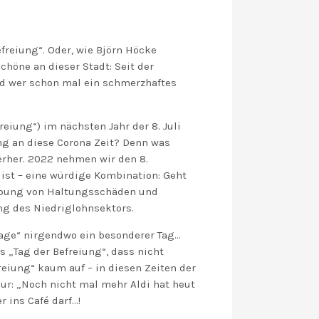
freiung“. Oder, wie Björn Höcke
höne an dieser Stadt: Seit der
nd wer schon mal ein schmerzhaftes
iung“) im nächsten Jahr der 8. Juli
ung an diese Corona Zeit? Denn was
erher. 2022 nehmen wir den 8.
ist – eine würdige Kombination: Geht
hebung von Haltungsschäden und
ng des Niedriglohnsektors.
ttage“ nirgendwo ein besonderer Tag…
 „Tag der Befreiung“, dass nicht
reiung“ kaum auf – in diesen Zeiten der
ur: „Noch nicht mal mehr Aldi hat heut
 ins Café darf…!