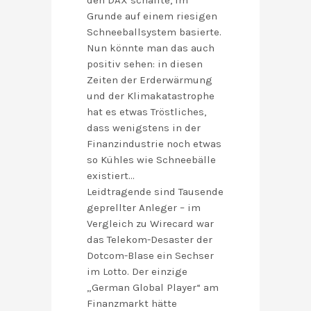
den DAX schaffte, im
Grunde auf einem riesigen
Schneeballsystem basierte.
Nun könnte man das auch
positiv sehen: in diesen
Zeiten der Erderwärmung
und der Klimakatastrophe
hat es etwas Tröstliches,
dass wenigstens in der
Finanzindustrie noch etwas
so Kühles wie Schneebälle
existiert…
Leidtragende sind Tausende
geprellter Anleger – im
Vergleich zu Wirecard war
das Telekom-Desaster der
Dotcom-Blase ein Sechser
im Lotto. Der einzige
„German Global Player“ am
Finanzmarkt hätte