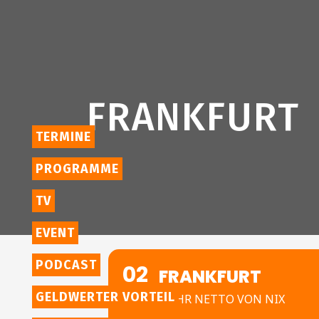
FRANKFURT
TERMINE
PROGRAMME
TV
EVENT
PODCAST
02
FRANKFURT
DEZ
GELDWERTER VORTEIL
MEHR NETTO VON NIX