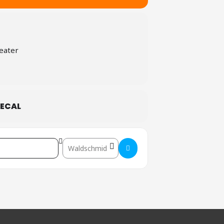
eater
ECAL
Destination Address - Frankfurt []