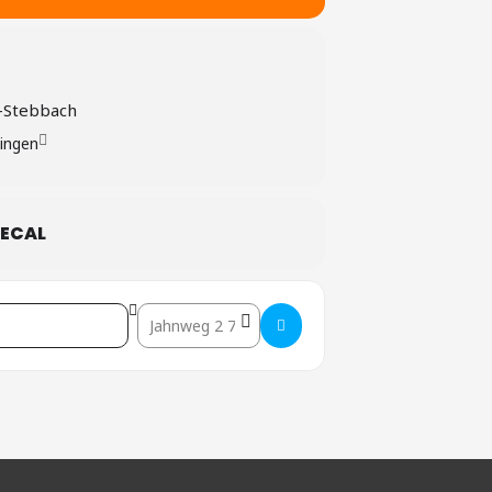
-Stebbach
ingen
ECAL
Destination Address - Gemmingen []