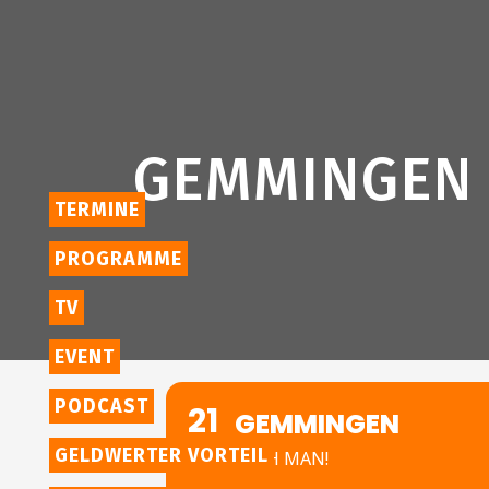
GEMMINGEN
TERMINE
PROGRAMME
TV
EVENT
PODCAST
21
GEMMINGEN
NOV
GELDWERTER VORTEIL
CASH MAN!