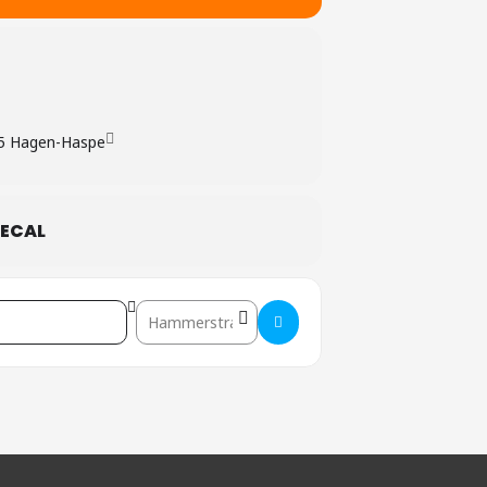
5 Hagen-Haspe
ECAL
Destination Address - Hagen []