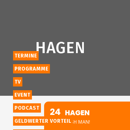
HAGEN
TERMINE
PROGRAMME
TV
EVENT
PODCAST
24
HAGEN
APR
GELDWERTER VORTEIL
CASH MAN!