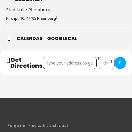
Stadthalle Rheinberg
Kirchpl. 10, 47495 Rheinberg
CALENDAR
GOOGLECAL
Get
Address - Rheinberg []
Destination Addre
Directions
Folge mir – es zahlt sich aus!