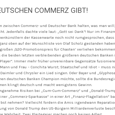
EUTSCHEN COMMERZ GIBT!
n zwischen Commerz- und Deutscher Bank halten, was man will, 
t. Jedenfalls dachte viele laut: „Gott sei Dank“! Nur im Finanz
henkünstlern der Kassenwarte noch nicht rumgesprochen, dass 
z oben auf der Wunschliste von Olaf Scholz gestanden haben s
 großen ,G20-Promotionspreis für Chaoten‘ verliehen bekommen
: die beiden letzten verbleibenden größeren deutschen Banken s
Player“. Immer mehr früher unvereinbare Gegensätze fusionier
Mann und Frau – Conchita Wurst; Staatschef und Idiot – muss n
Daimler und Chrysler ein Lied singen. Oder Bayer und „Glyphosa
inen deutschen Banken Champion möchte, sollte die Bundesregi
men klingt deutsch und macht wenigstens Gewinn.
nangenehme Risiken bei „Cum-Cum-Commerz“ und „Donald-Trump
seiner „Commerz-Sparkasse“ in einer Art „Finanz-Flagellation“ b
lbst nehmen? Vielleicht fordern die Amis irgendwann Reparati
rung von Donald Trump den US-Bürgern Milliardenverluste besc
he Wahrheit: Zwei Pleitegeier machen noch keinen Adler!