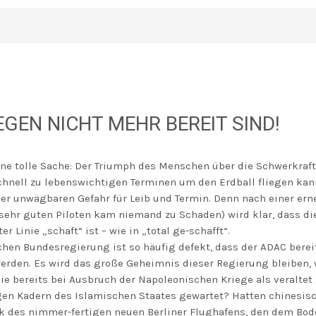
GEN NICHT MEHR BEREIT SIND!
eine tolle Sache: Der Triumph des Menschen über die Schwerkraf
chnell zu lebenswichtigen Terminen um den Erdball fliegen ka
ner unwägbaren Gefahr für Leib und Termin. Denn nach einer ern
 sehr guten Piloten kam niemand zu Schaden) wird klar, dass di
er Linie „schaft“ ist – wie in „total ge-schafft“.
hen Bundesregierung ist so häufig defekt, dass der ADAC bereit
den. Es wird das große Geheimnis dieser Regierung bleiben, w
 bereits bei Ausbruch der Napoleonischen Kriege als veraltet
en Kadern des Islamischen Staates gewartet? Hatten chinesisc
k des nimmer-fertigen neuen Berliner Flughafens, den dem Bod