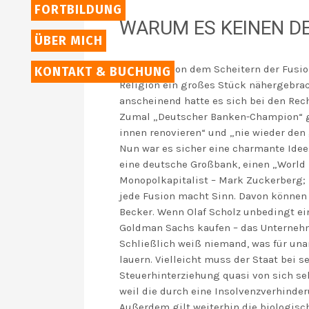
FORTBILDUNG
WARUM ES KEINEN D
ÜBER MICH
Man kann von dem Scheitern der Fusio
KONTAKT & BUCHUNG
Religion ein großes Stück nähergebrach
anscheinend hatte es sich bei den Rec
Zumal „Deutscher Banken-Champion“ gan
innen renovieren“ und „nie wieder den
Nun war es sicher eine charmante Idee
eine deutsche Großbank, einen „World 
Monopolkapitalist – Mark Zuckerberg; 
jede Fusion macht Sinn. Davon können 
Becker. Wenn Olaf Scholz unbedingt e
Goldman Sachs kaufen – das Unterneh
Schließlich weiß niemand, was für u
lauern. Vielleicht muss der Staat bei 
Steuerhinterziehung quasi von sich se
weil die durch eine Insolvenzverhinde
Außerdem gilt weiterhin die biologisc