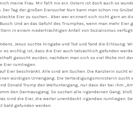
ich meine Frau. Mir fällt nix ein. Ostern ist doch auch so wunde
n. Der Tag der großen Eiersuche! Nun kann man schon ins Grüb
rsteckte Eier zu suchen… Aber wer erinnert sich nicht gern an d
Busch. Und an das Gefühl des Triumphes, wenn man mehr Eier g
ltern in einem niederträchtigen Anfall von Sozialismus verfügt
ndens. Jesus suchte Hingabe und Tod und fand die Erlösung. Wir
 es wichtig ist, dass die Eier auch tatsächlich gefunden werden
ernsthaft gesucht wurden, nachdem man sich so viel Mühe mit d
 Eier rumliegen.
auf Eier beschränkt. Alle sind am Suchen. Die Kanzlerin sucht 
einen würdigen Urnengang. Die Verteidigungsministerin sucht
d Donald Trump den Weltuntergang, nur dass der bei ihm „Amer
amm den Darmausgang. So suchen alle irgendeinen Gang; bloß I
as sind die Eier, die weiter unentdeckt irgendwo rumliegen. Seh
st bald gefunden werden.