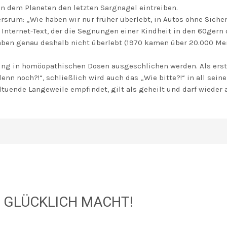
en dem Planeten den letzten Sargnagel eintreiben.
srum: „Wie haben wir nur früher überlebt, in Autos ohne Sicher
Internet-Text, der die Segnungen einer Kindheit in den 60gern o
 haben genau deshalb nicht überlebt (1970 kamen über 20.000 M
ung in homöopathischen Dosen ausgeschlichen werden. Als ers
denn noch?!“, schließlich wird auch das „Wie bitte?!“ in all sein
uende Langeweile empfindet, gilt als geheilt und darf wieder
 GLÜCKLICH MACHT!