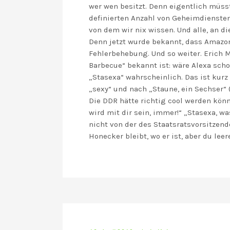
wer wen besitzt. Denn eigentlich müss
definierten Anzahl von Geheimdiensten
von dem wir nix wissen. Und alle, an d
Denn jetzt wurde bekannt, dass Amazon-
Fehlerbehebung. Und so weiter. Erich M
Barbecue“ bekannt ist: wäre Alexa sch
„Stasexa“ wahrscheinlich. Das ist kurz 
„sexy“ und nach „Staune, ein Sechser“ (
Die DDR hätte richtig cool werden könn
wird mit dir sein, immer!“ „Stasexa, 
nicht von der des Staatsratsvorsitzend
Honecker bleibt, wo er ist, aber du lee