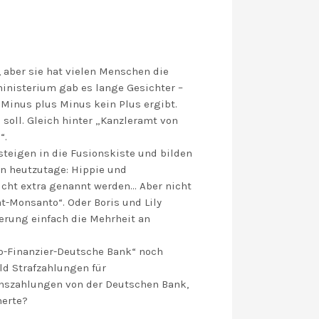
aber sie hat vielen Menschen die
ministerium gab es lange Gesichter –
Minus plus Minus kein Plus ergibt.
oll. Gleich hinter „Kanzleramt von
“.
teigen in die Fusionskiste und bilden
en heutzutage: Hippie und
icht extra genannt werden… Aber nicht
t-Monsanto“. Oder Boris und Lily
erung einfach die Mehrheit an
-Finanzier-Deutsche Bank“ noch
ald Strafzahlungen für
onszahlungen von der Deutschen Bank,
herte?