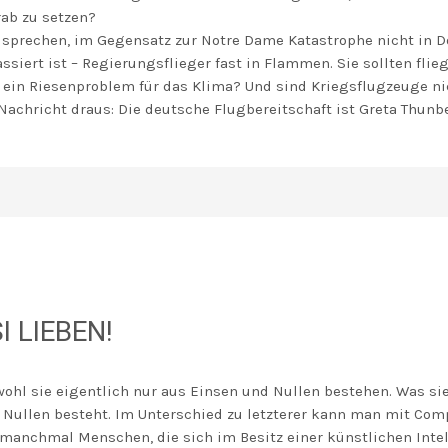
ab zu setzen?
 sprechen, im Gegensatz zur Notre Dame Katastrophe nicht in
ssiert ist – Regierungsflieger fast in Flammen. Sie sollten fli
o ein Riesenproblem für das Klima? Und sind Kriegsflugzeuge ni
achricht draus: Die deutsche Flugbereitschaft ist Greta Thunbe
 LIEBEN!
hl sie eigentlich nur aus Einsen und Nullen bestehen. Was sie 
 Nullen besteht. Im Unterschied zu letzterer kann man mit Comp
anchmal Menschen, die sich im Besitz einer künstlichen Intelli