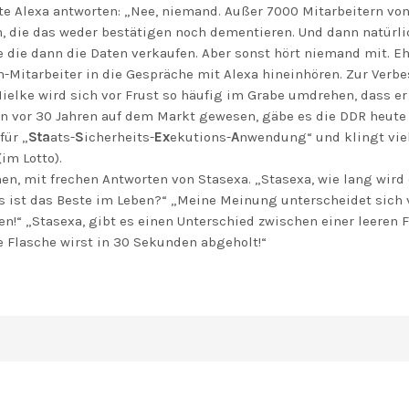
te Alexa antworten: „Nee, niemand. Außer 7000 Mitarbeitern von
, die das weder bestätigen noch dementieren. Und dann natürli
ie die dann die Daten verkaufen. Aber sonst hört niemand mit. E
Mitarbeiter in die Gespräche mit Alexa hineinhören. Zur Verbes
ielke wird sich vor Frust so häufig im Grabe umdrehen, dass er
on vor 30 Jahren auf dem Markt gewesen, gäbe es die DDR heute 
für „
Sta
ats-
S
icherheits-
Ex
ekutions-
A
nwendung“ und klingt viel
im Lotto).
en, mit frechen Antworten von Stasexa. „Stasexa, wie lang wird
was ist das Beste im Leben?“ „Meine Meinung unterscheidet sich
en!“ „Stasexa, gibt es einen Unterschied zwischen einer leeren
re Flasche wirst in 30 Sekunden abgeholt!“