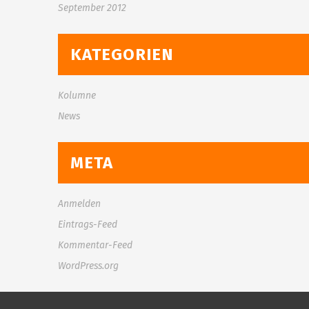
September 2012
KATEGORIEN
Kolumne
News
META
Anmelden
Eintrags-Feed
Kommentar-Feed
WordPress.org