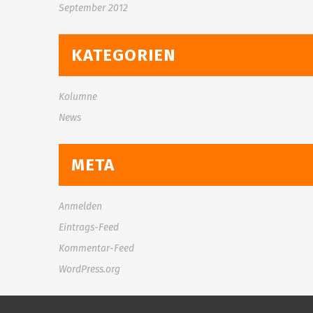
September 2012
KATEGORIEN
Kolumne
News
META
Anmelden
Eintrags-Feed
Kommentar-Feed
WordPress.org