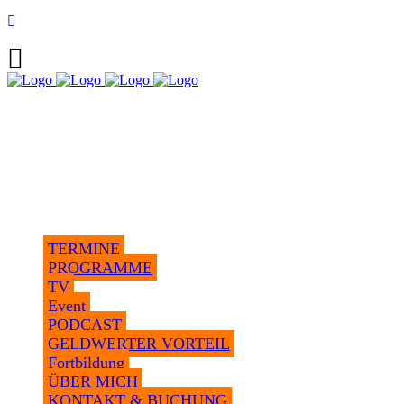
TERMINE
PROGRAMME
TV
Event
PODCAST
GELDWERTER VORTEIL
Fortbildung
ÜBER MICH
KONTAKT & BUCHUNG