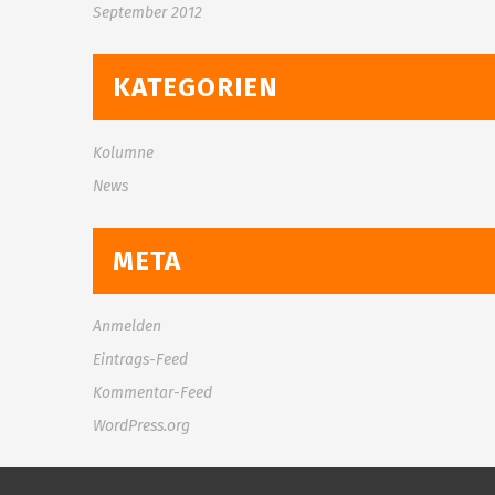
September 2012
KATEGORIEN
Kolumne
News
META
Anmelden
Eintrags-Feed
Kommentar-Feed
WordPress.org