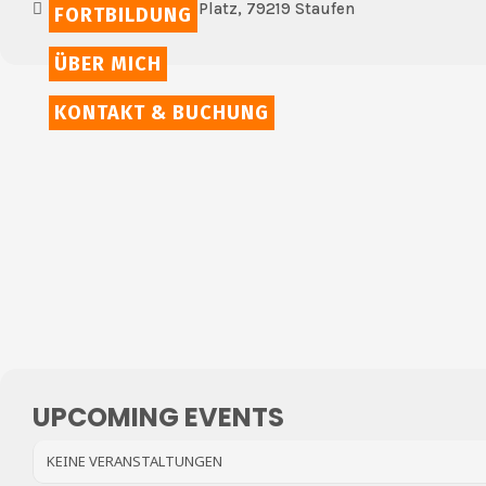
Alfred-Schladerer-Platz, 79219 Staufen
FORTBILDUNG
ÜBER MICH
KONTAKT & BUCHUNG
UPCOMING EVENTS
KEINE VERANSTALTUNGEN